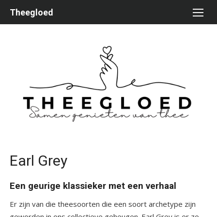
Ga
Theegloed
naar
de
inhoud
Earl Grey
Een geurige klassieker met een verhaal
Er zijn van die theesoorten die een soort archetype zijn
geworden in ons collectieve geheugen. Earl Grey is er zo