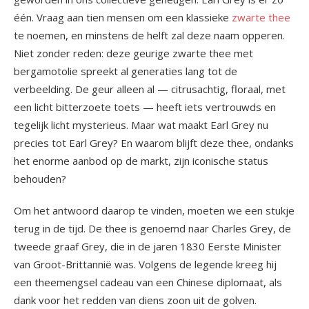
één. Vraag aan tien mensen om een klassieke
zwarte thee
te noemen, en minstens de helft zal deze naam opperen.
Niet zonder reden: deze geurige zwarte thee met
bergamotolie spreekt al generaties lang tot de
verbeelding. De geur alleen al — citrusachtig, floraal, met
een licht bitterzoete toets — heeft iets vertrouwds en
tegelijk licht mysterieus. Maar wat maakt Earl Grey nu
precies tot Earl Grey? En waarom blijft deze thee, ondanks
het enorme aanbod op de markt, zijn iconische status
behouden?
Om het antwoord daarop te vinden, moeten we een stukje
terug in de tijd. De thee is genoemd naar Charles Grey, de
tweede graaf Grey, die in de jaren 1830 Eerste Minister
van Groot-Brittannië was. Volgens de legende kreeg hij
een theemengsel cadeau van een Chinese diplomaat, als
dank voor het redden van diens zoon uit de golven.