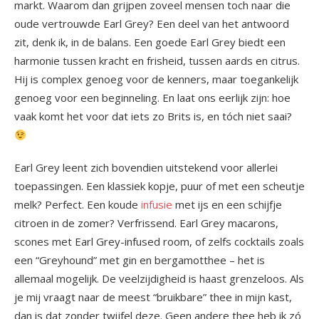
markt. Waarom dan grijpen zoveel mensen toch naar die
oude vertrouwde Earl Grey? Een deel van het antwoord
zit, denk ik, in de balans. Een goede Earl Grey biedt een
harmonie tussen kracht en frisheid, tussen aards en citrus.
Hij is complex genoeg voor de kenners, maar toegankelijk
genoeg voor een beginneling. En laat ons eerlijk zijn: hoe
vaak komt het voor dat iets zo Brits is, en tóch niet saai?
Earl Grey leent zich bovendien uitstekend voor allerlei
toepassingen. Een klassiek kopje, puur of met een scheutje
melk? Perfect. Een koude
infusie
met ijs en een schijfje
citroen in de zomer? Verfrissend. Earl Grey macarons,
scones met Earl Grey-infused room, of zelfs cocktails zoals
een “Greyhound” met gin en bergamotthee – het is
allemaal mogelijk. De veelzijdigheid is haast grenzeloos. Als
je mij vraagt naar de meest “bruikbare” thee in mijn kast,
dan is dat zonder twijfel deze. Geen andere thee heb ik zó