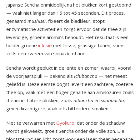
Japanse Sencha onmiddellijk na het plukken kort gestoomd
— vaak niet langer dan 15 tot 45 seconden. Dit proces,
genaamd
mushisei
, fixeert de bladkleur, stopt
enzymatische activiteit en zorgt ervoor dat de thee zijn
levendige, groene aroma’s behoudt. Het resultaat is een
helder groene
infusie
met frisse, grassige tonen, soms
zelfs een zweem van spinazie of nori.
Sencha wordt geplukt in de lente en zomer, waarbij vooral
de voorjaarspluk — bekend als
ichibancha
— het meest
geliefd is. Deze eerste oogst levert een zachtere, zoetere
thee op, vaak met een hoger gehalte aan aminozuren zoals
theanine. Latere plukken, zoals
nibancha
en
sanbancha
,
geven krachtigere, vaak iets bitterdere smaken.
Niet te verwarren met
Gyokuro
, dat onder de schaduw
wordt gekweekt, groeit Sencha onder de volle zon. Die
blootstelling aan licht zorgt voor een lager theaninegehalte