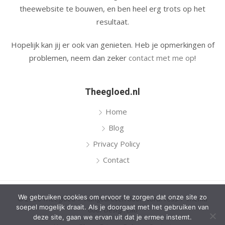
theewebsite te bouwen, en ben heel erg trots op het
resultaat.
Hopelijk kan jij er ook van genieten. Heb je opmerkingen of
problemen, neem dan zeker
contact met me op
!
Theegloed.nl
Home
Blog
Privacy Policy
Contact
We gebruiken cookies om ervoor te zorgen dat onze site zo
© 2026 Theegloed
/
Aangedreven door WordPress
/
Thema
soepel mogelijk draait. Als je doorgaat met het gebruiken van
door Design Lab
deze site, gaan we ervan uit dat je ermee instemt.