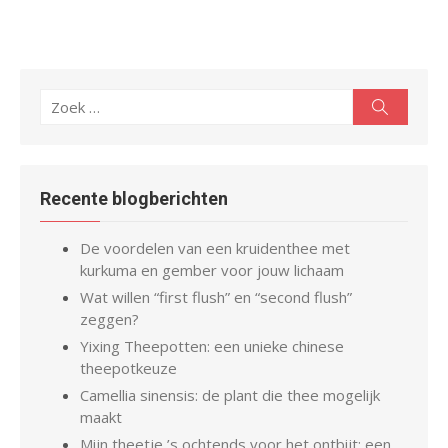
Zoeken
Zoeken
naar:
Recente blogberichten
De voordelen van een kruidenthee met
kurkuma en gember voor jouw lichaam
Wat willen “first flush” en “second flush”
zeggen?
Yixing Theepotten: een unieke chinese
theepotkeuze
Camellia sinensis: de plant die thee mogelijk
maakt
Mijn theetje ’s ochtends voor het ontbijt: een