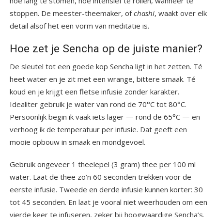
hoe lang te stomen, hoe intensief te rollen, wanneer te
stoppen. De meester-theemaker, of
chashi
, waakt over elk
detail alsof het een vorm van meditatie is.
Hoe zet je Sencha op de juiste manier?
De sleutel tot een goede kop Sencha ligt in het zetten. Té
heet water en je zit met een wrange, bittere smaak. Té
koud en je krijgt een fletse infusie zonder karakter.
Idealiter gebruik je water van rond de 70°C tot 80°C.
Persoonlijk begin ik vaak iets lager — rond de 65°C — en
verhoog ik de temperatuur per infusie. Dat geeft een
mooie opbouw in smaak en mondgevoel.
Gebruik ongeveer 1 theelepel (3 gram) thee per 100 ml
water. Laat de thee zo’n 60 seconden trekken voor de
eerste infusie. Tweede en derde infusie kunnen korter: 30
tot 45 seconden. En laat je vooral niet weerhouden om een
vierde keer te infuseren, zeker bij hoogwaardige Sencha’s.